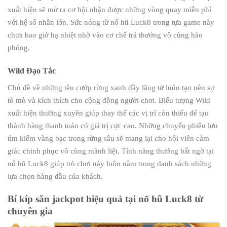
xuất hiện sẽ mở ra cơ hội nhận được những vòng quay miễn phí
với hệ số nhân lớn. Sức nóng từ nổ hũ Luck8 trong tựa game này
chưa bao giờ hạ nhiệt nhờ vào cơ chế trả thưởng vô cùng hào
phóng.
Wild Đạo Tắc
Chủ đề về những tên cướp rừng xanh đầy lãng tử luôn tạo nên sự
tò mò và kích thích cho cộng đồng người chơi. Biểu tượng Wild
xuất hiện thường xuyên giúp thay thế các vị trí còn thiếu để tạo
thành hàng thanh toán có giá trị cực cao. Những chuyến phiêu lưu
tìm kiếm vàng bạc trong rừng sâu sẽ mang lại cho hội viên cảm
giác chinh phục vô cùng mãnh liệt. Tính năng thưởng bất ngờ tại
nổ hũ Luck8 giúp trò chơi này luôn nằm trong danh sách những
lựa chọn hàng đầu của khách.
Bí kíp săn jackpot hiệu quả tại nổ hũ Luck8 từ
chuyên gia