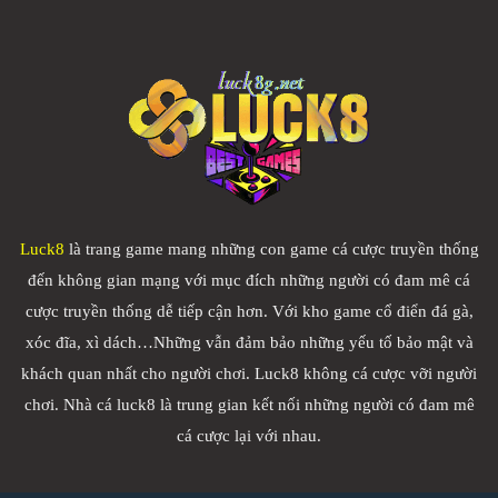
Luck8
là trang game mang những con game cá cược truyền thống
đến không gian mạng với mục đích những người có đam mê cá
cược truyền thống dễ tiếp cận hơn. Với kho game cổ điển đá gà,
xóc đĩa, xì dách…Những vẫn đảm bảo những yếu tố bảo mật và
khách quan nhất cho người chơi.
Luck8 không cá cược vỡi người
chơi. Nhà cá luck8 là trung gian kết nối những người có đam mê
cá cược lại với nhau.