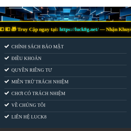
Truy Cập ngay tại:
https://luck8g.net/
— Nhận Khuyến Mãi X2 
CHÍNH SÁCH BẢO MẬT
ĐIỀU KHOẢN
QUYỀN RIÊNG TƯ
MIỄN TRỪ TRÁCH NHIỆM
CHƠI CÓ TRÁCH NHIỆM
VỀ CHÚNG TÔI
LIÊN HỆ LUCK8