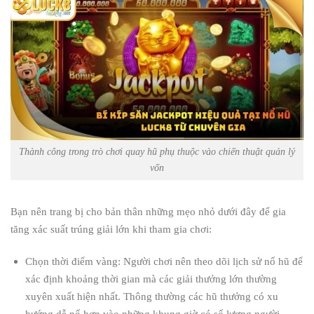
Thành công trong trò chơi quay hũ phụ thuộc vào chiến thuật quản lý
vốn
Bạn nên trang bị cho bản thân những mẹo nhỏ dưới đây để gia
tăng xác suất trúng giải lớn khi tham gia chơi:
Chọn thời điểm vàng: Người chơi nên theo dõi lịch sử nổ hũ để
xác định khoảng thời gian mà các giải thưởng lớn thường
xuyên xuất hiện nhất. Thông thường các hũ thưởng có xu
hướng dễ nổ hơn vào những khung giờ có số lượng người