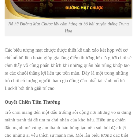
Nổ hũ Đường Mạt Chược lấy cảm hứng từ bộ bài truyền thống Trung
Hoa
Các biểu tượng mạt chược được thiết kế tinh xảo kết hợp với cơ
chế nổ hũ liên hoàn giúp gia tăng điểm thưởng lớn. Người chơi sẽ
cảm thấy vô cùng phấn khích khi những quân bài trùng khớp tạo
ra các chuỗi thắng lợi liên tục trên màn. Đây là một trong những
trò chơi có lượng người tham gia đông đảo nhất tại sảnh nổ hũ
Luck8 bởi tính giải trí cao.
Quyết Chiến Tiền Thưởng
Trò chơi mang đến một đấu trường sôi động nơi những võ sĩ dũng
mãnh tranh tài để tìm ra chủ nhân của kho báu. Hiệu ứng chiến
đấu mạnh mẽ cùng âm thanh hào hùng tạo nên sức hút đặc biệt
cho những ai yêu thích sự mạnh mẽ. Mỗi lần biểu tượng đặc biệt