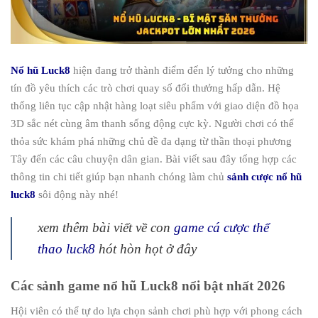
Nổ hũ Luck8
hiện đang trở thành điểm đến lý tưởng cho những
tín đồ yêu thích các trò chơi quay số đổi thưởng hấp dẫn. Hệ
thống liên tục cập nhật hàng loạt siêu phẩm với giao diện đồ họa
3D sắc nét cùng âm thanh sống động cực kỳ. Người chơi có thể
thỏa sức khám phá những chủ đề đa dạng từ thần thoại phương
Tây đến các câu chuyện dân gian. Bài viết sau đây tổng hợp các
thông tin chi tiết giúp bạn nhanh chóng làm chủ
sảnh cược nổ hũ
luck8
sôi động này nhé!
xem thêm bài viết về con
game cá cược thể
thao luck8
hót hòn họt ở đây
Các sảnh game nổ hũ Luck8 nổi bật nhất 2026
Hội viên có thể tự do lựa chọn sảnh chơi phù hợp với phong cách