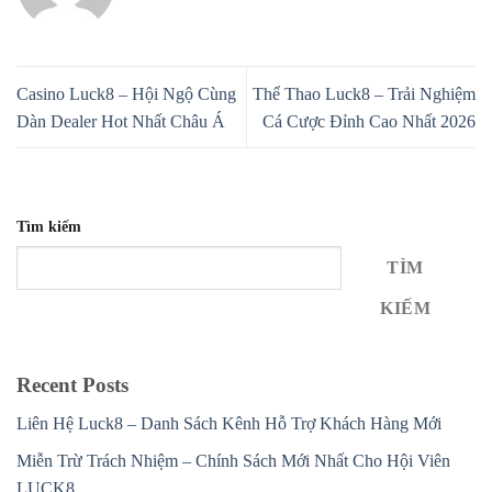
Casino Luck8 – Hội Ngộ Cùng
Thể Thao Luck8 – Trải Nghiệm
Dàn Dealer Hot Nhất Châu Á
Cá Cược Đỉnh Cao Nhất 2026
Tìm kiếm
TÌM
KIẾM
Recent Posts
Liên Hệ Luck8 – Danh Sách Kênh Hỗ Trợ Khách Hàng Mới
Miễn Trừ Trách Nhiệm – Chính Sách Mới Nhất Cho Hội Viên
LUCK8