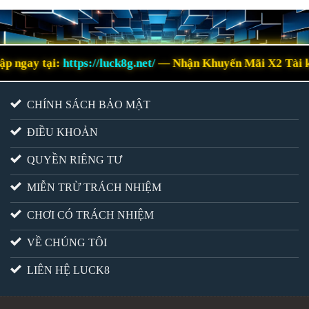
https://luck8g.net/
— Nhận Khuyến Mãi X2 Tài khoản Cho Ngư
CHÍNH SÁCH BẢO MẬT
ĐIỀU KHOẢN
QUYỀN RIÊNG TƯ
MIỄN TRỪ TRÁCH NHIỆM
CHƠI CÓ TRÁCH NHIỆM
VỀ CHÚNG TÔI
LIÊN HỆ LUCK8