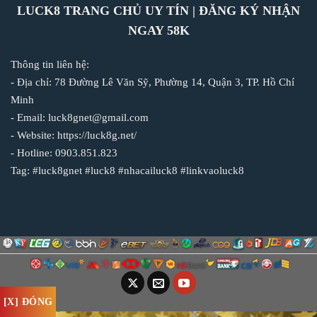
LUCK8 TRANG CHỦ UY TÍN | ĐĂNG KÝ NHẬN
NGAY 58K
Thông tin liên hệ:
- Địa chỉ: 78 Đường Lê Văn Sỹ, Phường 14, Quận 3, TP. Hồ Chí
Minh
- Email:
luck8gnet@gmail.com
- Website: https://luck8g.net/
- Hotline: 0903.851.823
Tag: #luck8gnet #luck8 #nhacailuck8 #linkvaoluck8
[X] ĐÓNG