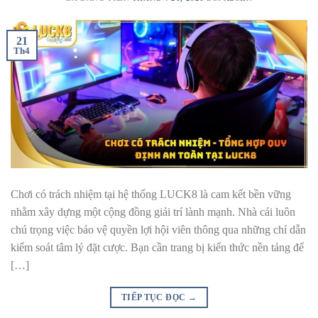
21
Th4
Chơi có trách nhiệm tại hệ thống LUCK8 là cam kết bền vững
nhằm xây dựng một cộng đồng giải trí lành mạnh. Nhà cái luôn
chú trọng việc bảo vệ quyền lợi hội viên thông qua những chỉ dẫn
kiểm soát tâm lý đặt cược. Bạn cần trang bị kiến thức nền tảng để
[…]
TIẾP TỤC ĐỌC
→