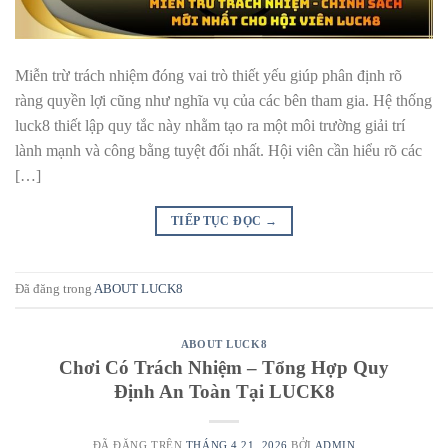
Miễn trừ trách nhiệm đóng vai trò thiết yếu giúp phân định rõ
ràng quyền lợi cũng như nghĩa vụ của các bên tham gia. Hệ thống
luck8 thiết lập quy tắc này nhằm tạo ra một môi trường giải trí
lành mạnh và công bằng tuyệt đối nhất. Hội viên cần hiểu rõ các
[…]
TIẾP TỤC ĐỌC
→
Đã đăng trong
ABOUT LUCK8
ABOUT LUCK8
Chơi Có Trách Nhiệm – Tổng Hợp Quy
Định An Toàn Tại LUCK8
ĐÃ ĐĂNG TRÊN
THÁNG 4 21, 2026
BỞI
ADMIN