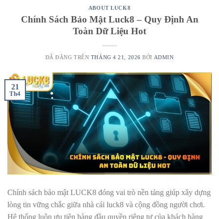
ABOUT LUCK8
Chính Sách Bảo Mật Luck8 – Quy Định An
Toàn Dữ Liệu Hot
ĐÃ ĐĂNG TRÊN
THÁNG 4 21, 2026
BỞI
ADMIN
21
Th4
Chính sách bảo mật LUCK8 đóng vai trò nền tảng giúp xây dựng
lòng tin vững chắc giữa nhà cái luck8 và cộng đồng người chơi.
Hệ thống luôn ưu tiên hàng đầu quyền riêng tư của khách hàng